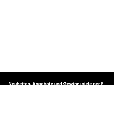
Neuheiten, Angebote und Gewinnspiele per E-
Mail bekommen?
Abonnieren Sie unseren Newsletter und wir
halten Sie immer auf dem neuesten Stand.