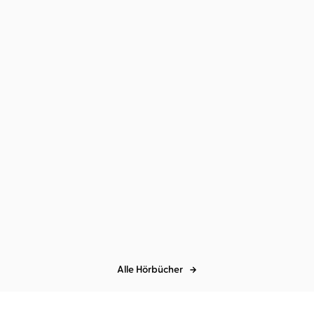
Laura Spence-Ash
Sandrine
Mittelstädt
Und dahinter das Meer
Alle Hörbücher