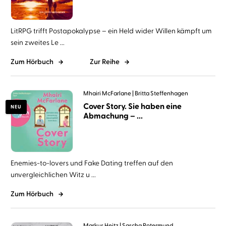
LitRPG trifft Postapokalypse – ein Held wider Willen kämpft um
sein zweites Le ...
Zum Hörbuch
Zur Reihe
Mhairi McFarlane
Britta Steffenhagen
Cover Story. Sie haben eine
NEU
Abmachung – ...
Enemies-to-lovers und Fake Dating treffen auf den
unvergleichlichen Witz u ...
Zum Hörbuch
Markus Heitz
Sascha Rotermund