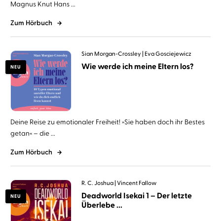
Magnus Knut Hans ...
Zum Hörbuch
Sian Morgan-Crossley
Eva Gosciejewicz
Wie werde ich meine Eltern los?
NEU
Deine Reise zu emotionaler Freiheit! »Sie haben doch ihr Bestes
getan« – die ...
Zum Hörbuch
R. C. Joshua
Vincent Fallow
Deadworld Isekai 1 – Der letzte
NEU
Überlebe ...