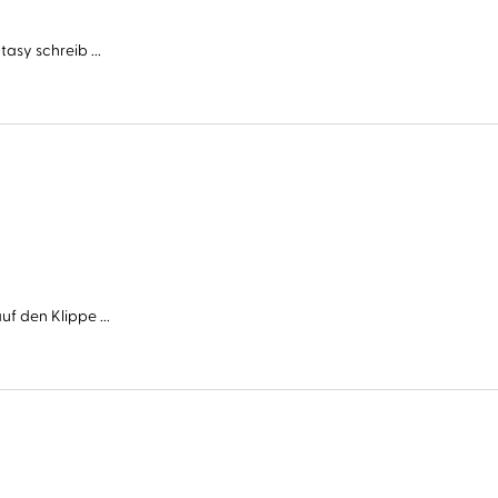
asy schreib ...
f den Klippe ...