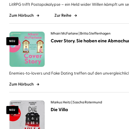
LitRPG trifft Postapokalypse – ein Held wider Willen kämpft um sein
Zum Hörbuch
Zur Reihe
Mhairi McFarlane
Britta Steffenhagen
NEU
Enemies-to-lovers und Fake Dating treffen auf den unvergleichlich
Zum Hörbuch
Markus Heitz
Sascha Rotermund
Die Villa
NEU