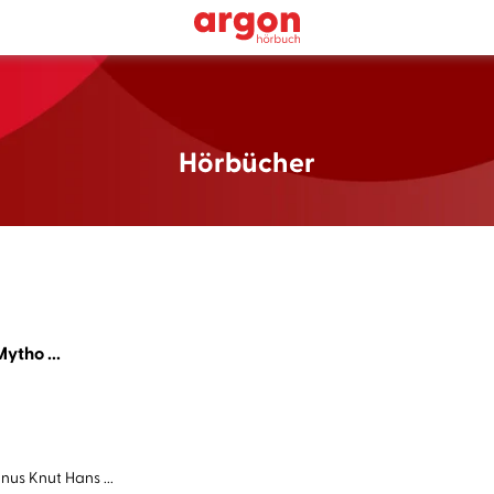
Hörbücher
ytho ...
us Knut Hans ...