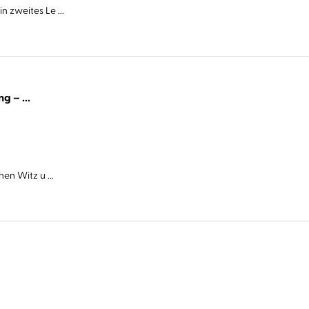
 zweites Le ...
Cover Story. Sie haben eine Abmachung – ...
en Witz u ...