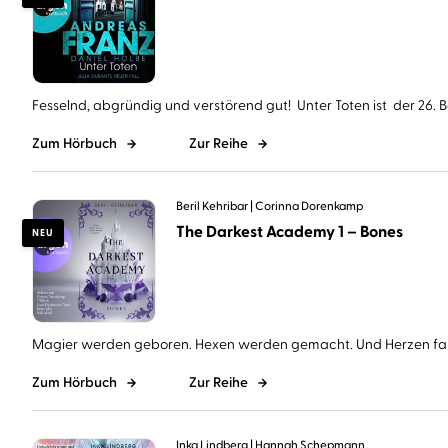
Fesselnd, abgründig und verstörend gut! Unter Toten ist der 26. Ba
Zum Hörbuch
Zur Reihe
Beril Kehribar
Corinna Dorenkamp
The Darkest Academy 1 – Bones
NEU
Magier werden geboren. Hexen werden gemacht. Und Herzen falle
Zum Hörbuch
Zur Reihe
Inka Lindberg
Hannah Schepmann