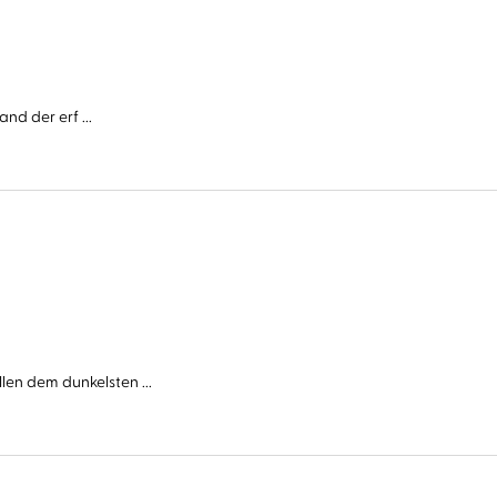
nd der erf ...
n dem dunkelsten ...