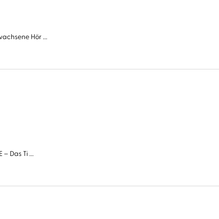
wachsene Hör ...
– Das Ti ...