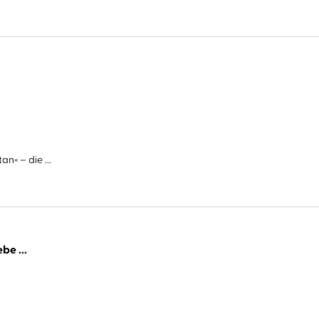
n« – die ...
be ...