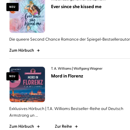
Ever since she kissed me
NEU
Die queere Second Chance Romance der Spiegel-Bestsellerautorin 
Zum Hörbuch
T. A. Williams
Wolfgang Wagner
Mord in Florenz
NEU
Exklusives Hörbuch | T.A. Williams Bestseller-Reihe auf Deutsch
Armstrong un ...
Zum Hörbuch
Zur Reihe