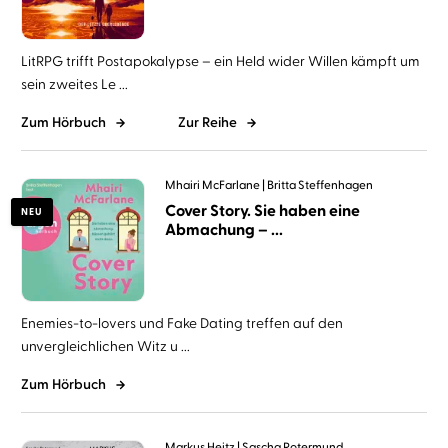
LitRPG trifft Postapokalypse – ein Held wider Willen kämpft um
sein zweites Le ...
Zum Hörbuch
Zur Reihe
Mhairi McFarlane
Britta Steffenhagen
Cover Story. Sie haben eine
NEU
Abmachung – ...
Enemies-to-lovers und Fake Dating treffen auf den
unvergleichlichen Witz u ...
Zum Hörbuch
Markus Heitz
Sascha Rotermund