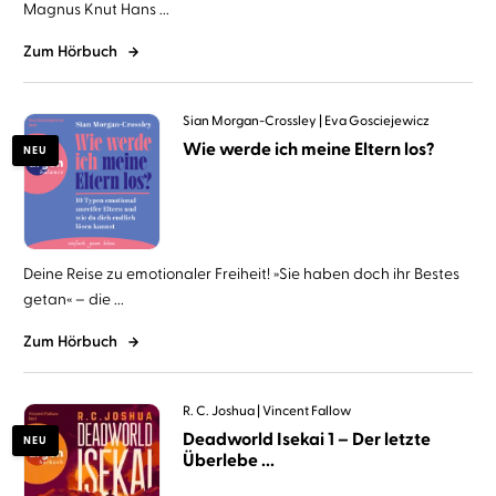
Magnus Knut Hans ...
Zum Hörbuch
Sian Morgan-Crossley
Eva Gosciejewicz
Wie werde ich meine Eltern los?
NEU
Deine Reise zu emotionaler Freiheit! »Sie haben doch ihr Bestes
getan« – die ...
Zum Hörbuch
R. C. Joshua
Vincent Fallow
Deadworld Isekai 1 – Der letzte
NEU
Überlebe ...