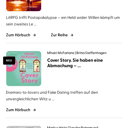
LitRPG trifft Postapokalypse – ein Held wider Willen kämpft um
sein zweites Le ...
Zum Hörbuch
Zur Reihe
Mhairi McFarlane
Britta Steffenhagen
Cover Story. Sie haben eine
NEU
Abmachung – ...
Enemies-to-lovers und Fake Dating treffen auf den
unvergleichlichen Witz u ...
Zum Hörbuch
Markus Heitz
Sascha Rotermund