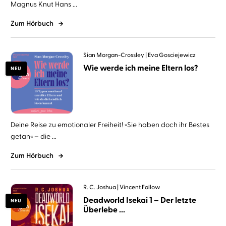
Magnus Knut Hans ...
Zum Hörbuch
Sian Morgan-Crossley
Eva Gosciejewicz
Wie werde ich meine Eltern los?
NEU
Deine Reise zu emotionaler Freiheit! »Sie haben doch ihr Bestes
getan« – die ...
Zum Hörbuch
R. C. Joshua
Vincent Fallow
Deadworld Isekai 1 – Der letzte
NEU
Überlebe ...