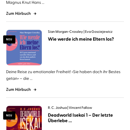
Magnus Knut Hans ...
Zum Hörbuch
Sian Morgan-Crossley
Eva Gosciejewicz
Wie werde ich meine Eltern los?
NEU
Deine Reise zu emotionaler Freiheit! »Sie haben doch ihr Bestes
getan« – die ...
Zum Hörbuch
R. C. Joshua
Vincent Fallow
Deadworld Isekai 1 – Der letzte
NEU
Überlebe ...