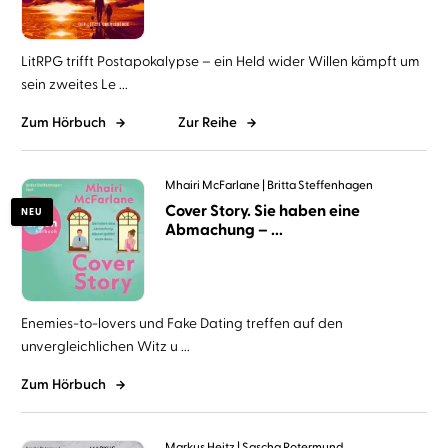
LitRPG trifft Postapokalypse – ein Held wider Willen kämpft um
sein zweites Le ...
Zum Hörbuch
Zur Reihe
Mhairi McFarlane
Britta Steffenhagen
Cover Story. Sie haben eine
NEU
Abmachung – ...
Enemies-to-lovers und Fake Dating treffen auf den
unvergleichlichen Witz u ...
Zum Hörbuch
Markus Heitz
Sascha Rotermund