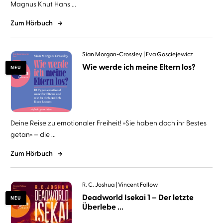
Magnus Knut Hans ...
Zum Hörbuch
Sian Morgan-Crossley
Eva Gosciejewicz
Wie werde ich meine Eltern los?
NEU
Deine Reise zu emotionaler Freiheit! »Sie haben doch ihr Bestes
getan« – die ...
Zum Hörbuch
R. C. Joshua
Vincent Fallow
Deadworld Isekai 1 – Der letzte
NEU
Überlebe ...