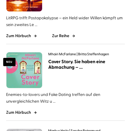
LitRPG trifft Postapokalypse – ein Held wider Willen kämpft um
sein zweites Le ...
Zum Hörbuch
Zur Reihe
Mhairi McFarlane
Britta Steffenhagen
Cover Story. Sie haben eine
NEU
Abmachung – ...
Enemies-to-lovers und Fake Dating treffen auf den
unvergleichlichen Witz u ...
Zum Hörbuch
Markus Heitz
Sascha Rotermund