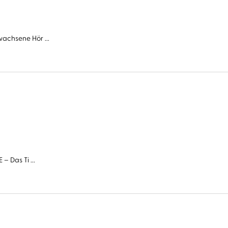
wachsene Hör ...
– Das Ti ...