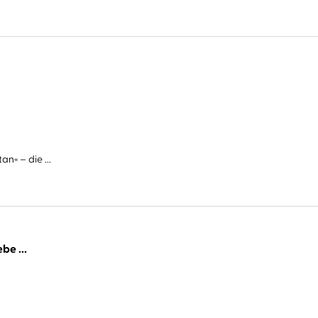
n« – die ...
be ...