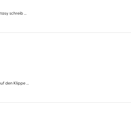
asy schreib ...
f den Klippe ...