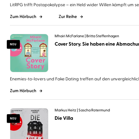
LitRPG trifft Postapokalypse – ein Held wider Willen kämpft um sein
Zum Hörbuch
Zur Reihe
Mhairi McFarlane
Britta Steffenhagen
NEU
Enemies-to-lovers und Fake Dating treffen auf den unvergleichlich
Zum Hörbuch
Markus Heitz
Sascha Rotermund
Die Villa
NEU