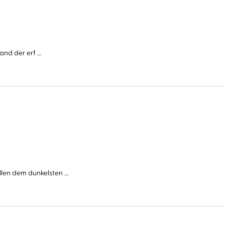
nd der erf ...
n dem dunkelsten ...