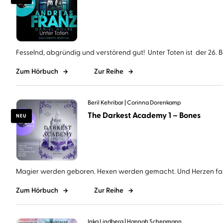
Fesselnd, abgründig und verstörend gut! Unter Toten ist der 26. Ba
Zum Hörbuch
Zur Reihe
Beril Kehribar
Corinna Dorenkamp
The Darkest Academy 1 – Bones
NEU
Magier werden geboren. Hexen werden gemacht. Und Herzen falle
Zum Hörbuch
Zur Reihe
Inka Lindberg
Hannah Schepmann