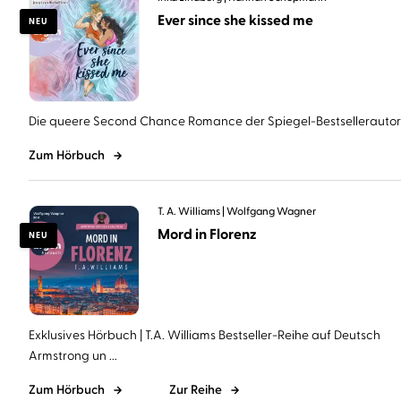
Ever since she kissed me
NEU
Die queere Second Chance Romance der Spiegel-Bestsellerautorin 
Zum Hörbuch
T. A. Williams
Wolfgang Wagner
Mord in Florenz
NEU
Exklusives Hörbuch | T.A. Williams Bestseller-Reihe auf Deutsch
Armstrong un ...
Zum Hörbuch
Zur Reihe