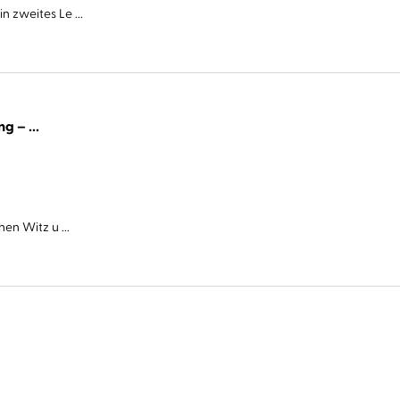
 zweites Le ...
Cover Story. Sie haben eine Abmachung – ...
en Witz u ...