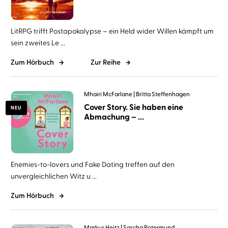
LitRPG trifft Postapokalypse – ein Held wider Willen kämpft um
sein zweites Le ...
Zum Hörbuch
Zur Reihe
Mhairi McFarlane
Britta Steffenhagen
Cover Story. Sie haben eine
NEU
Abmachung – ...
Enemies-to-lovers und Fake Dating treffen auf den
unvergleichlichen Witz u ...
Zum Hörbuch
Markus Heitz
Sascha Rotermund