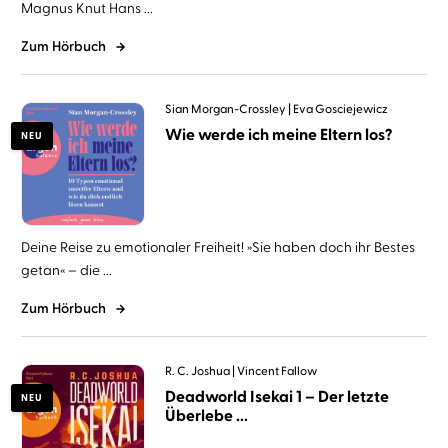
Magnus Knut Hans ...
Zum Hörbuch
Sian Morgan-Crossley
Eva Gosciejewicz
Wie werde ich meine Eltern los?
NEU
Deine Reise zu emotionaler Freiheit! »Sie haben doch ihr Bestes
getan« – die ...
Zum Hörbuch
R. C. Joshua
Vincent Fallow
Deadworld Isekai 1 – Der letzte
NEU
Überlebe ...