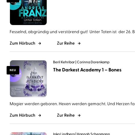
Fesselnd, abgründig und verstörend gut! Unter Toten ist der 26. Ba
Zum Hörbuch
Zur Reihe
Beril Kehribar
Corinna Dorenkamp
The Darkest Academy 1 – Bones
NEU
Magier werden geboren. Hexen werden gemacht. Und Herzen falle
Zum Hörbuch
Zur Reihe
Inka Lindberg
Hannah Schepmann