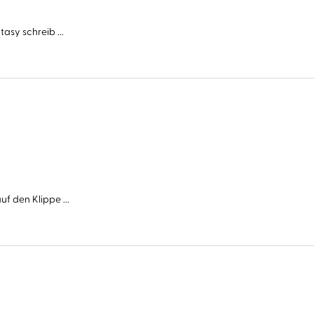
asy schreib ...
f den Klippe ...