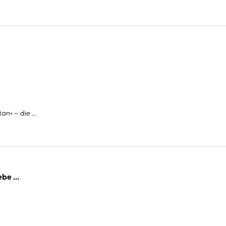
n« – die ...
be ...