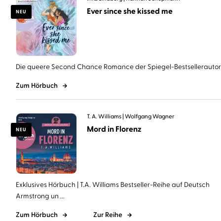
Ever since she kissed me
NEU
Die queere Second Chance Romance der Spiegel-Bestsellerautorin 
Zum Hörbuch
T. A. Williams
Wolfgang Wagner
Mord in Florenz
NEU
Exklusives Hörbuch | T.A. Williams Bestseller-Reihe auf Deutsch
Armstrong un ...
Zum Hörbuch
Zur Reihe