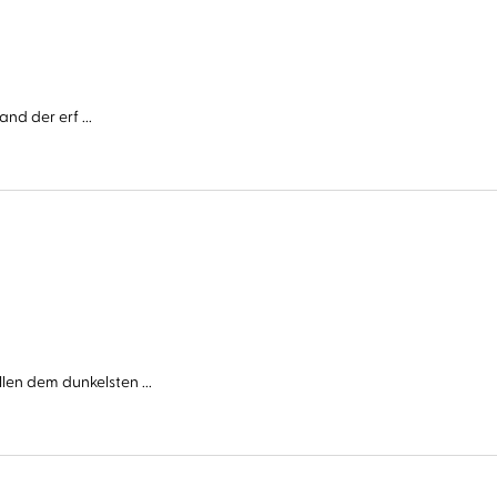
nd der erf ...
n dem dunkelsten ...