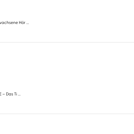
wachsene Hör ...
– Das Ti ...