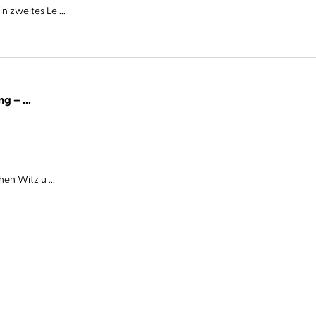
 zweites Le ...
Cover Story. Sie haben eine Abmachung – ...
en Witz u ...