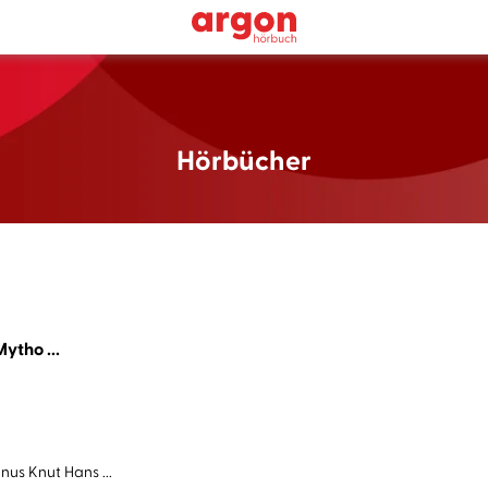
Hörbücher
ytho ...
us Knut Hans ...