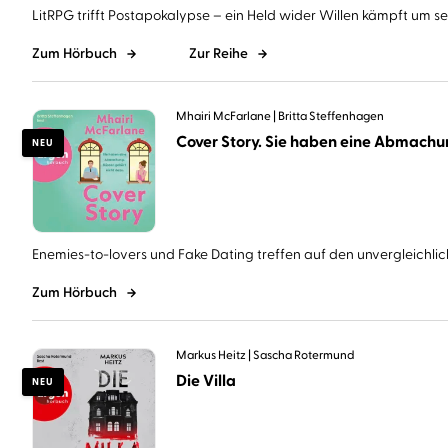
LitRPG trifft Postapokalypse – ein Held wider Willen kämpft um sein
Zum Hörbuch
Zur Reihe
Mhairi McFarlane
Britta Steffenhagen
NEU
Enemies-to-lovers und Fake Dating treffen auf den unvergleichlich
Zum Hörbuch
Markus Heitz
Sascha Rotermund
Die Villa
NEU