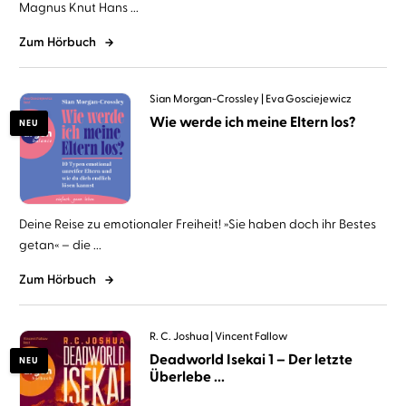
Magnus Knut Hans ...
Zum Hörbuch
Sian Morgan-Crossley
Eva Gosciejewicz
Wie werde ich meine Eltern los?
NEU
Deine Reise zu emotionaler Freiheit! »Sie haben doch ihr Bestes
getan« – die ...
Zum Hörbuch
R. C. Joshua
Vincent Fallow
Deadworld Isekai 1 – Der letzte
NEU
Überlebe ...