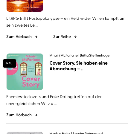
LitRPG trifft Postapokalypse – ein Held wider Willen kämpft um
sein zweites Le ...
Zum Hörbuch
Zur Reihe
Mhairi McFarlane
Britta Steffenhagen
Cover Story. Sie haben eine
NEU
Abmachung – ...
Enemies-to-lovers und Fake Dating treffen auf den
unvergleichlichen Witz u ...
Zum Hörbuch
Markus Heitz
Sascha Rotermund