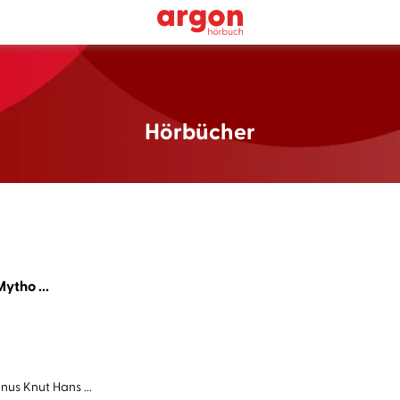
Hörbücher
ytho ...
us Knut Hans ...