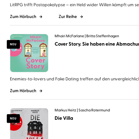
LitRPG trifft Postapokalypse – ein Held wider Willen kämpft um sein
Zum Hörbuch
Zur Reihe
Mhairi McFarlane
Britta Steffenhagen
NEU
Enemies-to-lovers und Fake Dating treffen auf den unvergleichlich
Zum Hörbuch
Markus Heitz
Sascha Rotermund
Die Villa
NEU