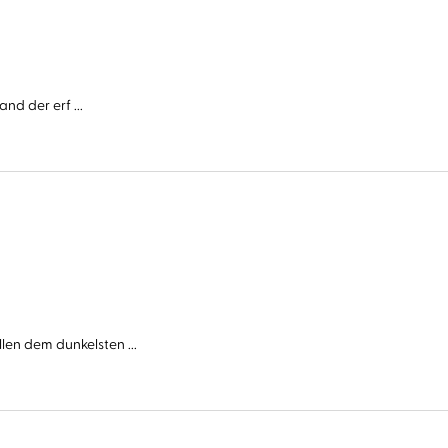
nd der erf ...
n dem dunkelsten ...