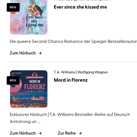
Ever since she kissed me
NEU
Die queere Second Chance Romance der Spiegel-Bestsellerautorin 
Zum Hörbuch
T. A. Williams
Wolfgang Wagner
Mord in Florenz
NEU
Exklusives Hörbuch | T.A. Williams Bestseller-Reihe auf Deutsch
Armstrong un ...
Zum Hörbuch
Zur Reihe