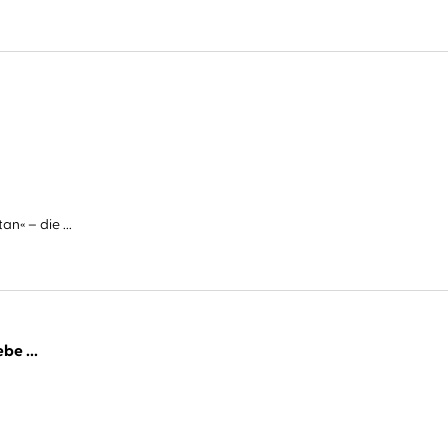
n« – die ...
be ...