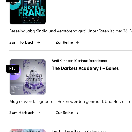
Fesselnd, abgründig und verstörend gut! Unter Toten ist der 26. Ba
Zum Hörbuch
Zur Reihe
Beril Kehribar
Corinna Dorenkamp
The Darkest Academy 1 – Bones
NEU
Magier werden geboren. Hexen werden gemacht. Und Herzen falle
Zum Hörbuch
Zur Reihe
Inka Lindberg
Hannah Schepmann