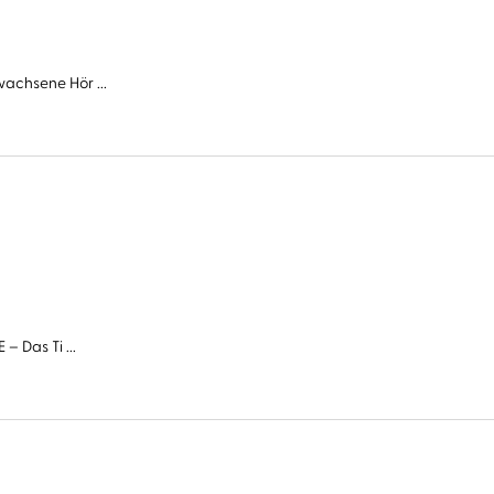
wachsene Hör ...
– Das Ti ...