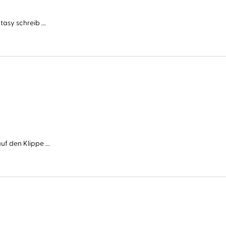
asy schreib ...
f den Klippe ...