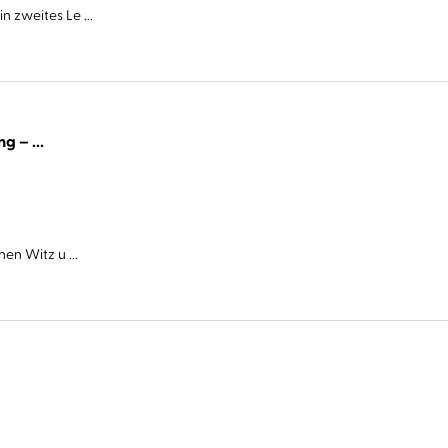
 zweites Le ...
Cover Story. Sie haben eine Abmachung – ...
en Witz u ...