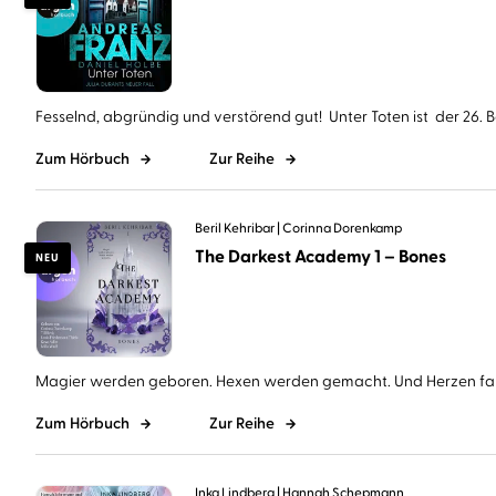
Fesselnd, abgründig und verstörend gut! Unter Toten ist der 26. Ba
Zum Hörbuch
Zur Reihe
Beril Kehribar
Corinna Dorenkamp
The Darkest Academy 1 – Bones
NEU
Magier werden geboren. Hexen werden gemacht. Und Herzen falle
Zum Hörbuch
Zur Reihe
Inka Lindberg
Hannah Schepmann