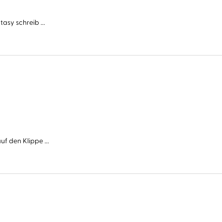
asy schreib ...
f den Klippe ...