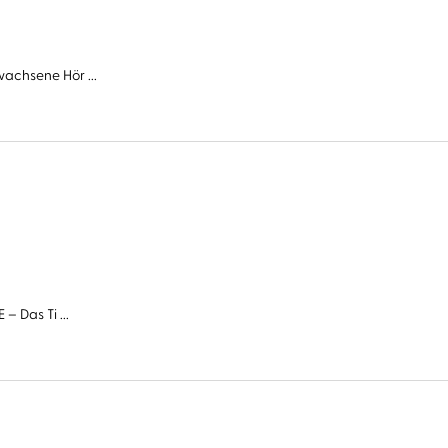
wachsene Hör ...
– Das Ti ...