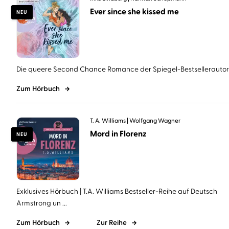
Ever since she kissed me
NEU
Die queere Second Chance Romance der Spiegel-Bestsellerautorin 
Zum Hörbuch
T. A. Williams
Wolfgang Wagner
Mord in Florenz
NEU
Exklusives Hörbuch | T.A. Williams Bestseller-Reihe auf Deutsch
Armstrong un ...
Zum Hörbuch
Zur Reihe