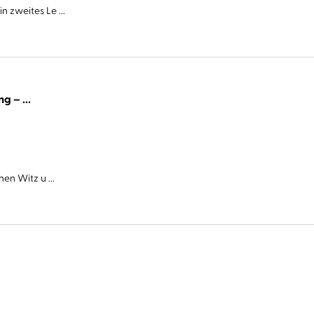
 zweites Le ...
Cover Story. Sie haben eine Abmachung – ...
en Witz u ...