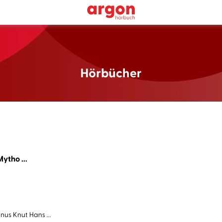
Hörbücher
ytho ...
us Knut Hans ...