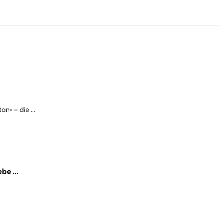
n« – die ...
be ...