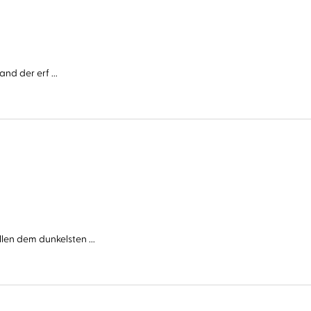
nd der erf ...
n dem dunkelsten ...