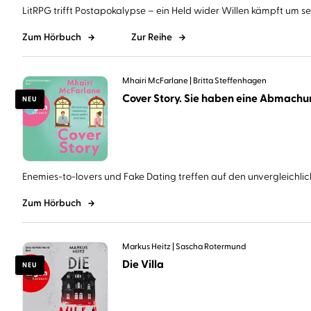
LitRPG trifft Postapokalypse – ein Held wider Willen kämpft um sein
Zum Hörbuch
Zur Reihe
Mhairi McFarlane
Britta Steffenhagen
NEU
Enemies-to-lovers und Fake Dating treffen auf den unvergleichlich
Zum Hörbuch
Markus Heitz
Sascha Rotermund
Die Villa
NEU