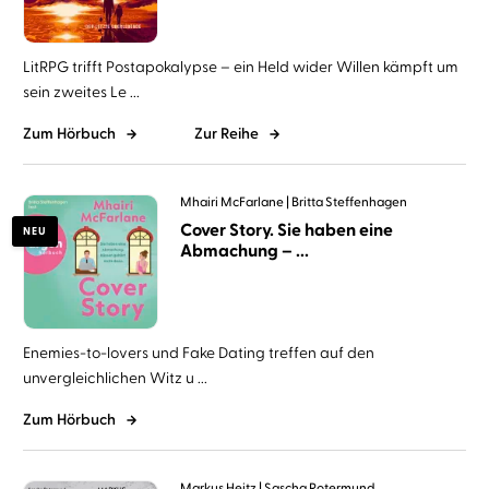
LitRPG trifft Postapokalypse – ein Held wider Willen kämpft um
sein zweites Le ...
Zum Hörbuch
Zur Reihe
Mhairi McFarlane
Britta Steffenhagen
Cover Story. Sie haben eine
NEU
Abmachung – ...
Enemies-to-lovers und Fake Dating treffen auf den
unvergleichlichen Witz u ...
Zum Hörbuch
Markus Heitz
Sascha Rotermund