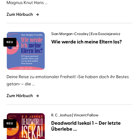
Magnus Knut Hans ...
Zum Hörbuch
Sian Morgan-Crossley
Eva Gosciejewicz
Wie werde ich meine Eltern los?
NEU
Deine Reise zu emotionaler Freiheit! »Sie haben doch ihr Bestes
getan« – die ...
Zum Hörbuch
R. C. Joshua
Vincent Fallow
Deadworld Isekai 1 – Der letzte
NEU
Überlebe ...