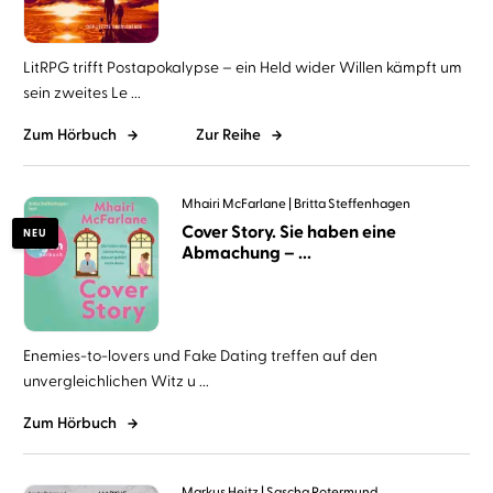
LitRPG trifft Postapokalypse – ein Held wider Willen kämpft um
sein zweites Le ...
Zum Hörbuch
Zur Reihe
Mhairi McFarlane
Britta Steffenhagen
Cover Story. Sie haben eine
NEU
Abmachung – ...
Enemies-to-lovers und Fake Dating treffen auf den
unvergleichlichen Witz u ...
Zum Hörbuch
Markus Heitz
Sascha Rotermund