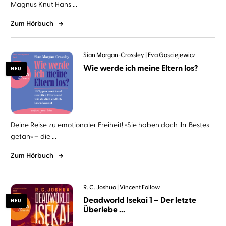
Magnus Knut Hans ...
Zum Hörbuch
Sian Morgan-Crossley
Eva Gosciejewicz
Wie werde ich meine Eltern los?
NEU
Deine Reise zu emotionaler Freiheit! »Sie haben doch ihr Bestes
getan« – die ...
Zum Hörbuch
R. C. Joshua
Vincent Fallow
Deadworld Isekai 1 – Der letzte
NEU
Überlebe ...