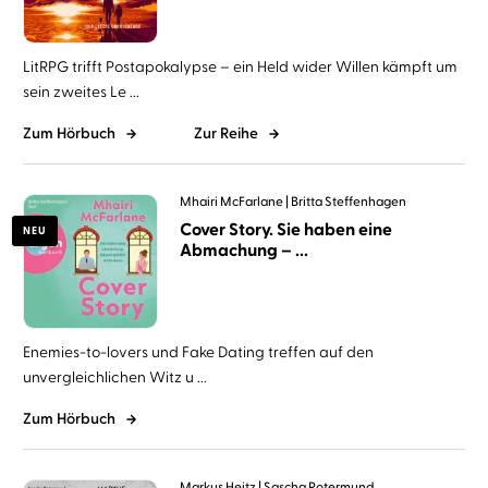
LitRPG trifft Postapokalypse – ein Held wider Willen kämpft um
sein zweites Le ...
Zum Hörbuch
Zur Reihe
Mhairi McFarlane
Britta Steffenhagen
Cover Story. Sie haben eine
NEU
Abmachung – ...
Enemies-to-lovers und Fake Dating treffen auf den
unvergleichlichen Witz u ...
Zum Hörbuch
Markus Heitz
Sascha Rotermund