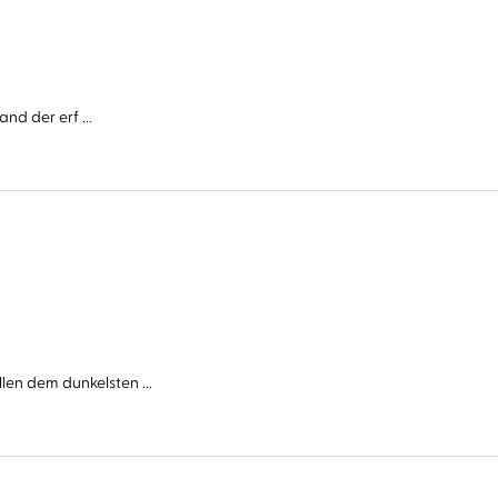
nd der erf ...
n dem dunkelsten ...