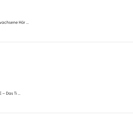
wachsene Hör ...
– Das Ti ...