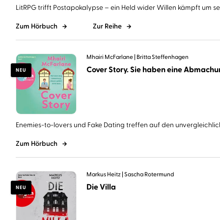
LitRPG trifft Postapokalypse – ein Held wider Willen kämpft um sein
Zum Hörbuch
Zur Reihe
Mhairi McFarlane
Britta Steffenhagen
NEU
Enemies-to-lovers und Fake Dating treffen auf den unvergleichlich
Zum Hörbuch
Markus Heitz
Sascha Rotermund
Die Villa
NEU