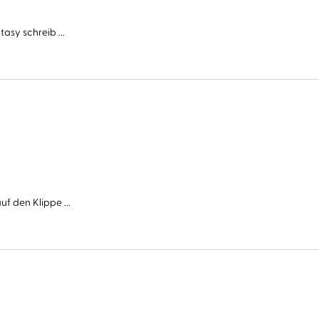
asy schreib ...
f den Klippe ...