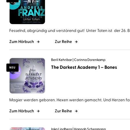
Fesselnd, abgründig und verstörend gut! Unter Toten ist der 26. Ba
Zum Hörbuch
Zur Reihe
Beril Kehribar
Corinna Dorenkamp
The Darkest Academy 1 – Bones
NEU
Magier werden geboren. Hexen werden gemacht. Und Herzen falle
Zum Hörbuch
Zur Reihe
Inka Lindberg
Hannah Schepmann