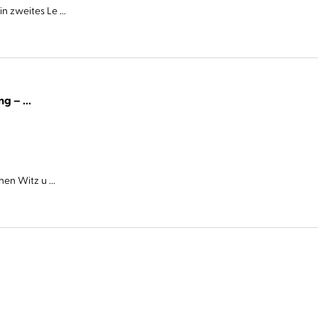
 zweites Le ...
Cover Story. Sie haben eine Abmachung – ...
en Witz u ...