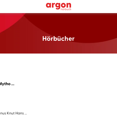
Hörbücher
ytho ...
us Knut Hans ...