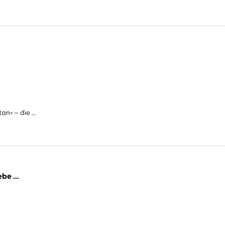
n« – die ...
be ...