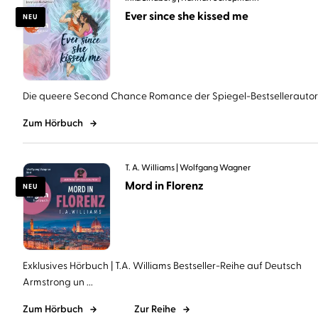
Ever since she kissed me
NEU
Die queere Second Chance Romance der Spiegel-Bestsellerautorin 
Zum Hörbuch
T. A. Williams
Wolfgang Wagner
Mord in Florenz
NEU
Exklusives Hörbuch | T.A. Williams Bestseller-Reihe auf Deutsch
Armstrong un ...
Zum Hörbuch
Zur Reihe