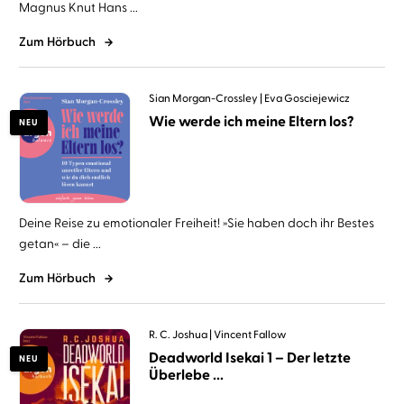
Magnus Knut Hans ...
Zum Hörbuch
Sian Morgan-Crossley
Eva Gosciejewicz
Wie werde ich meine Eltern los?
NEU
Deine Reise zu emotionaler Freiheit! »Sie haben doch ihr Bestes
getan« – die ...
Zum Hörbuch
R. C. Joshua
Vincent Fallow
Deadworld Isekai 1 – Der letzte
NEU
Überlebe ...