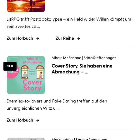
LitRPG trifft Postapokalypse – ein Held wider Willen kämpft um
sein zweites Le ...
Zum Hörbuch
Zur Reihe
Mhairi McFarlane
Britta Steffenhagen
Cover Story. Sie haben eine
NEU
Abmachung – ...
Enemies-to-lovers und Fake Dating treffen auf den
unvergleichlichen Witz u ...
Zum Hörbuch
Markus Heitz
Sascha Rotermund