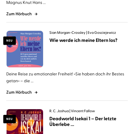
Magnus Knut Hans ...
Zum Hörbuch
Sian Morgan-Crossley
Eva Gosciejewicz
Wie werde ich meine Eltern los?
NEU
Deine Reise zu emotionaler Freiheit! »Sie haben doch ihr Bestes
getan« – die ...
Zum Hörbuch
R. C. Joshua
Vincent Fallow
Deadworld Isekai 1 – Der letzte
NEU
Überlebe ...