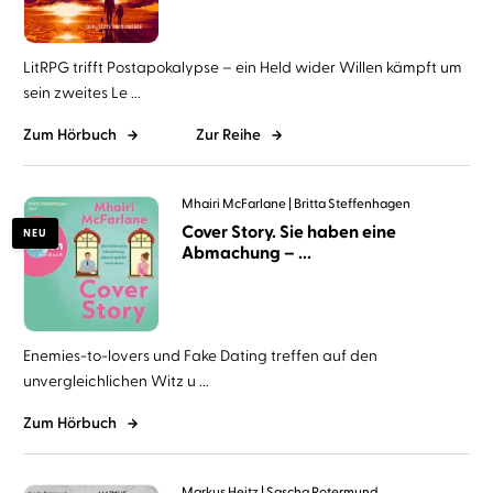
LitRPG trifft Postapokalypse – ein Held wider Willen kämpft um
sein zweites Le ...
Zum Hörbuch
Zur Reihe
Mhairi McFarlane
Britta Steffenhagen
Cover Story. Sie haben eine
NEU
Abmachung – ...
Enemies-to-lovers und Fake Dating treffen auf den
unvergleichlichen Witz u ...
Zum Hörbuch
Markus Heitz
Sascha Rotermund