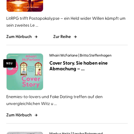
LitRPG trifft Postapokalypse – ein Held wider Willen kämpft um
sein zweites Le ...
Zum Hörbuch
Zur Reihe
Mhairi McFarlane
Britta Steffenhagen
Cover Story. Sie haben eine
NEU
Abmachung – ...
Enemies-to-lovers und Fake Dating treffen auf den
unvergleichlichen Witz u ...
Zum Hörbuch
Markus Heitz
Sascha Rotermund