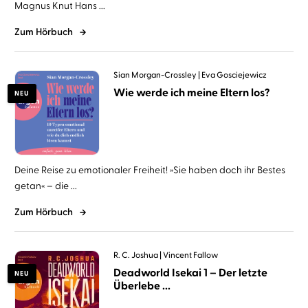
Magnus Knut Hans ...
Zum Hörbuch
Sian Morgan-Crossley
Eva Gosciejewicz
Wie werde ich meine Eltern los?
NEU
Deine Reise zu emotionaler Freiheit! »Sie haben doch ihr Bestes
getan« – die ...
Zum Hörbuch
R. C. Joshua
Vincent Fallow
Deadworld Isekai 1 – Der letzte
NEU
Überlebe ...