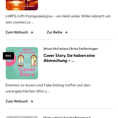
LitRPG trifft Postapokalypse – ein Held wider Willen kämpft um
sein zweites Le ...
Zum Hörbuch
Zur Reihe
Mhairi McFarlane
Britta Steffenhagen
Cover Story. Sie haben eine
NEU
Abmachung – ...
Enemies-to-lovers und Fake Dating treffen auf den
unvergleichlichen Witz u ...
Zum Hörbuch
Markus Heitz
Sascha Rotermund