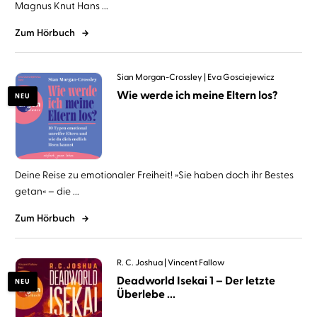
Magnus Knut Hans ...
Zum Hörbuch
Sian Morgan-Crossley
Eva Gosciejewicz
Wie werde ich meine Eltern los?
NEU
Deine Reise zu emotionaler Freiheit! »Sie haben doch ihr Bestes
getan« – die ...
Zum Hörbuch
R. C. Joshua
Vincent Fallow
Deadworld Isekai 1 – Der letzte
NEU
Überlebe ...