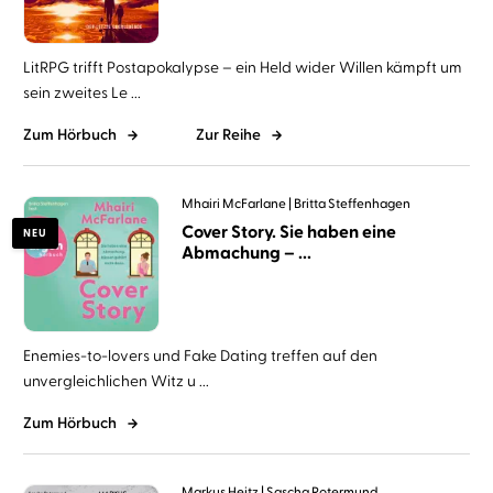
LitRPG trifft Postapokalypse – ein Held wider Willen kämpft um
sein zweites Le ...
Zum Hörbuch
Zur Reihe
Mhairi McFarlane
Britta Steffenhagen
Cover Story. Sie haben eine
NEU
Abmachung – ...
Enemies-to-lovers und Fake Dating treffen auf den
unvergleichlichen Witz u ...
Zum Hörbuch
Markus Heitz
Sascha Rotermund