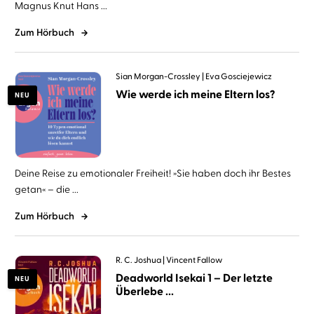
Magnus Knut Hans ...
Zum Hörbuch
Sian Morgan-Crossley
Eva Gosciejewicz
Wie werde ich meine Eltern los?
NEU
Deine Reise zu emotionaler Freiheit! »Sie haben doch ihr Bestes
getan« – die ...
Zum Hörbuch
R. C. Joshua
Vincent Fallow
Deadworld Isekai 1 – Der letzte
NEU
Überlebe ...