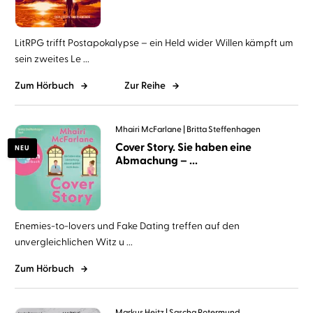
LitRPG trifft Postapokalypse – ein Held wider Willen kämpft um
sein zweites Le ...
Zum Hörbuch
Zur Reihe
Mhairi McFarlane
Britta Steffenhagen
Cover Story. Sie haben eine
NEU
Abmachung – ...
Enemies-to-lovers und Fake Dating treffen auf den
unvergleichlichen Witz u ...
Zum Hörbuch
Markus Heitz
Sascha Rotermund