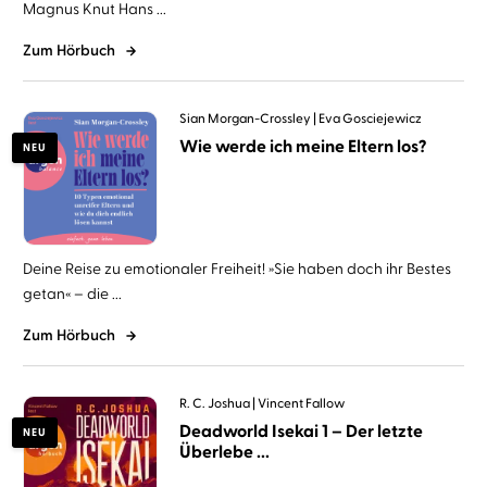
Magnus Knut Hans ...
Zum Hörbuch
Sian Morgan-Crossley
Eva Gosciejewicz
Wie werde ich meine Eltern los?
NEU
Deine Reise zu emotionaler Freiheit! »Sie haben doch ihr Bestes
getan« – die ...
Zum Hörbuch
R. C. Joshua
Vincent Fallow
Deadworld Isekai 1 – Der letzte
NEU
Überlebe ...