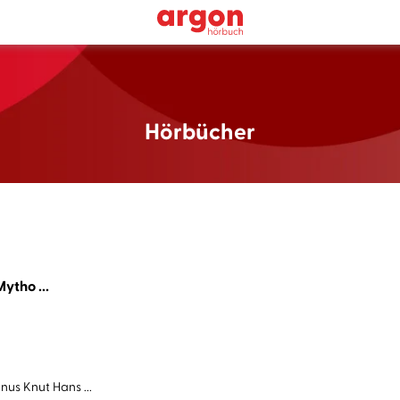
Hörbücher
ytho ...
us Knut Hans ...