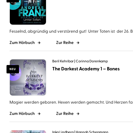
Fesselnd, abgründig und verstörend gut! Unter Toten ist der 26. Ba
Zum Hörbuch
Zur Reihe
Beril Kehribar
Corinna Dorenkamp
The Darkest Academy 1 – Bones
NEU
Magier werden geboren. Hexen werden gemacht. Und Herzen falle
Zum Hörbuch
Zur Reihe
Inka Lindberg
Hannah Schepmann