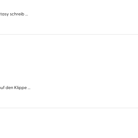
asy schreib ...
f den Klippe ...