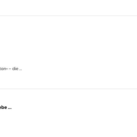
n« – die ...
be ...