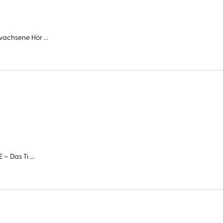
wachsene Hör ...
– Das Ti ...