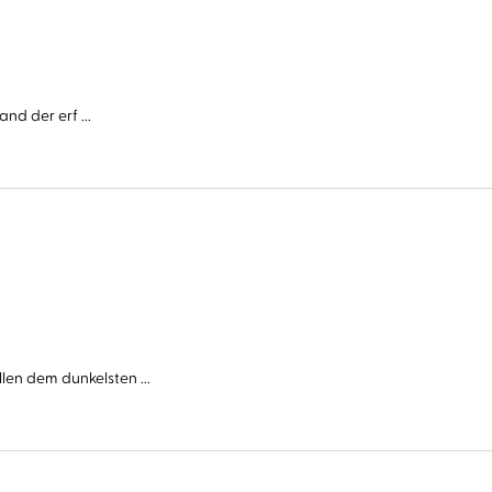
nd der erf ...
n dem dunkelsten ...