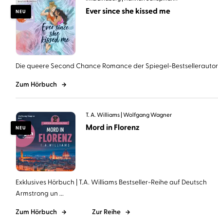
Ever since she kissed me
NEU
Die queere Second Chance Romance der Spiegel-Bestsellerautorin 
Zum Hörbuch
T. A. Williams
Wolfgang Wagner
Mord in Florenz
NEU
Exklusives Hörbuch | T.A. Williams Bestseller-Reihe auf Deutsch
Armstrong un ...
Zum Hörbuch
Zur Reihe