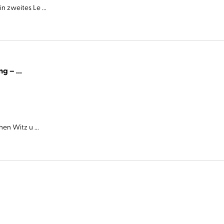
 zweites Le ...
Cover Story. Sie haben eine Abmachung – ...
en Witz u ...