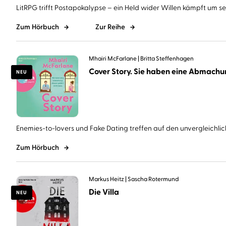
LitRPG trifft Postapokalypse – ein Held wider Willen kämpft um sein
Zum Hörbuch
Zur Reihe
Mhairi McFarlane
Britta Steffenhagen
NEU
Enemies-to-lovers und Fake Dating treffen auf den unvergleichlich
Zum Hörbuch
Markus Heitz
Sascha Rotermund
Die Villa
NEU