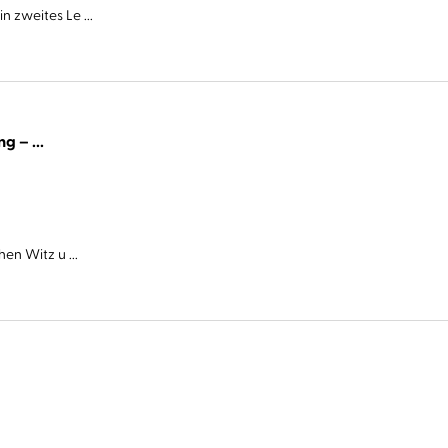
 zweites Le ...
Cover Story. Sie haben eine Abmachung – ...
en Witz u ...