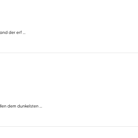
nd der erf ...
n dem dunkelsten ...