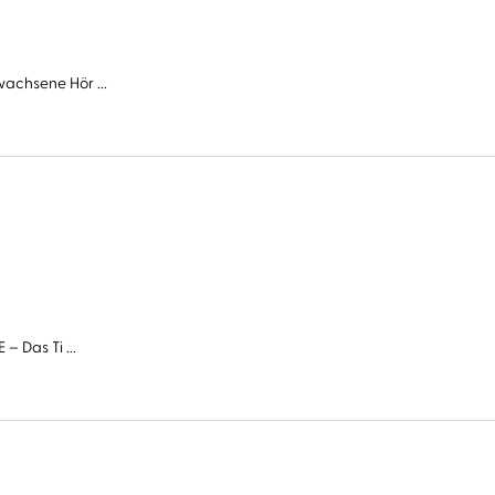
wachsene Hör ...
– Das Ti ...