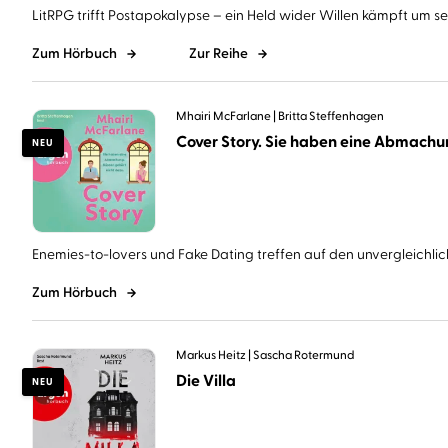
LitRPG trifft Postapokalypse – ein Held wider Willen kämpft um sein
Zum Hörbuch
Zur Reihe
Mhairi McFarlane
Britta Steffenhagen
NEU
Enemies-to-lovers und Fake Dating treffen auf den unvergleichlich
Zum Hörbuch
Markus Heitz
Sascha Rotermund
Die Villa
NEU