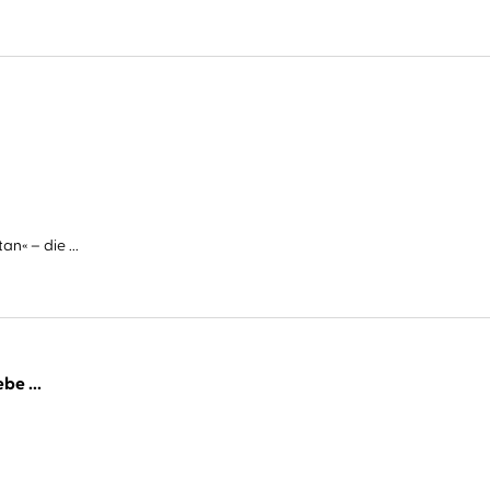
n« – die ...
be ...