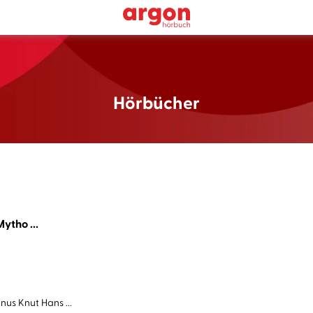
Hörbücher
ytho ...
us Knut Hans ...