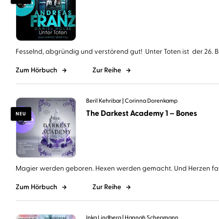
Fesselnd, abgründig und verstörend gut! Unter Toten ist der 26. Ba
Zum Hörbuch
Zur Reihe
Beril Kehribar
Corinna Dorenkamp
The Darkest Academy 1 – Bones
NEU
Magier werden geboren. Hexen werden gemacht. Und Herzen falle
Zum Hörbuch
Zur Reihe
Inka Lindberg
Hannah Schepmann