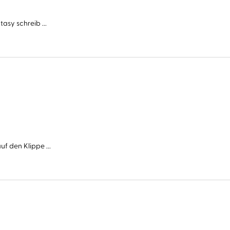
asy schreib ...
f den Klippe ...