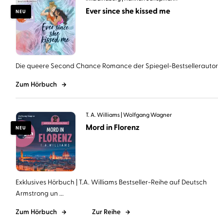
Ever since she kissed me
NEU
Die queere Second Chance Romance der Spiegel-Bestsellerautorin 
Zum Hörbuch
T. A. Williams
Wolfgang Wagner
Mord in Florenz
NEU
Exklusives Hörbuch | T.A. Williams Bestseller-Reihe auf Deutsch
Armstrong un ...
Zum Hörbuch
Zur Reihe