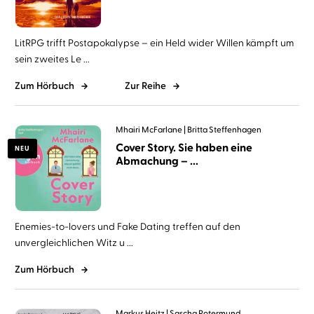
LitRPG trifft Postapokalypse – ein Held wider Willen kämpft um
sein zweites Le ...
Zum Hörbuch
Zur Reihe
Mhairi McFarlane
Britta Steffenhagen
Cover Story. Sie haben eine
NEU
Abmachung – ...
Enemies-to-lovers und Fake Dating treffen auf den
unvergleichlichen Witz u ...
Zum Hörbuch
Markus Heitz
Sascha Rotermund