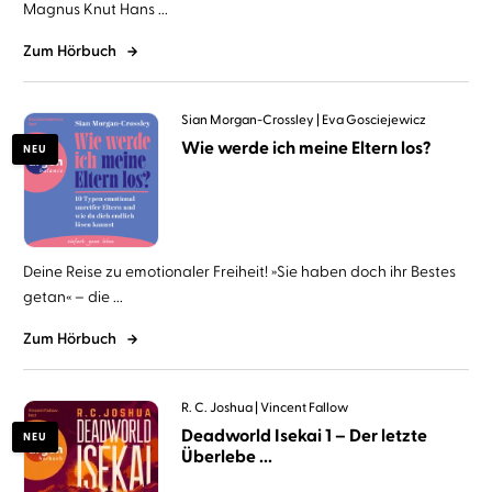
Magnus Knut Hans ...
Zum Hörbuch
Sian Morgan-Crossley
Eva Gosciejewicz
Wie werde ich meine Eltern los?
NEU
Deine Reise zu emotionaler Freiheit! »Sie haben doch ihr Bestes
getan« – die ...
Zum Hörbuch
R. C. Joshua
Vincent Fallow
Deadworld Isekai 1 – Der letzte
NEU
Überlebe ...