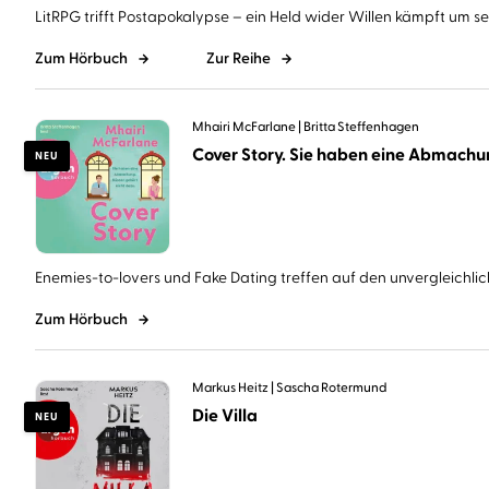
LitRPG trifft Postapokalypse – ein Held wider Willen kämpft um sein
Zum Hörbuch
Zur Reihe
Mhairi McFarlane
Britta Steffenhagen
NEU
Enemies-to-lovers und Fake Dating treffen auf den unvergleichlich
Zum Hörbuch
Markus Heitz
Sascha Rotermund
Die Villa
NEU