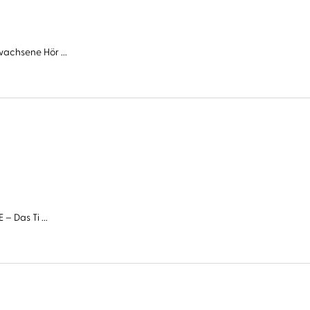
wachsene Hör ...
– Das Ti ...