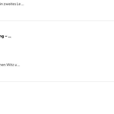
 zweites Le ...
Cover Story. Sie haben eine Abmachung – ...
en Witz u ...