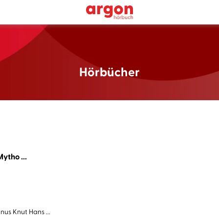
Hörbücher
ytho ...
us Knut Hans ...