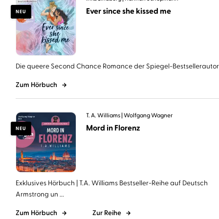
Ever since she kissed me
NEU
Die queere Second Chance Romance der Spiegel-Bestsellerautorin 
Zum Hörbuch
T. A. Williams
Wolfgang Wagner
Mord in Florenz
NEU
Exklusives Hörbuch | T.A. Williams Bestseller-Reihe auf Deutsch
Armstrong un ...
Zum Hörbuch
Zur Reihe