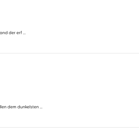
nd der erf ...
n dem dunkelsten ...