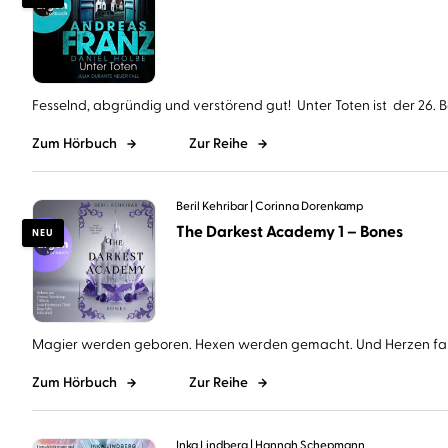
Fesselnd, abgründig und verstörend gut! Unter Toten ist der 26. Ba
Zum Hörbuch
Zur Reihe
Beril Kehribar
Corinna Dorenkamp
The Darkest Academy 1 – Bones
NEU
Magier werden geboren. Hexen werden gemacht. Und Herzen falle
Zum Hörbuch
Zur Reihe
Inka Lindberg
Hannah Schepmann