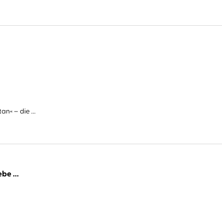
n« – die ...
be ...