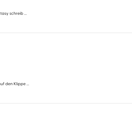
asy schreib ...
f den Klippe ...