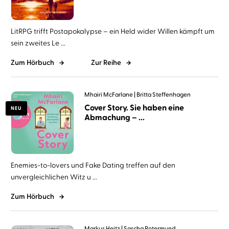
LitRPG trifft Postapokalypse – ein Held wider Willen kämpft um
sein zweites Le ...
Zum Hörbuch
Zur Reihe
Mhairi McFarlane
Britta Steffenhagen
Cover Story. Sie haben eine
NEU
Abmachung – ...
Enemies-to-lovers und Fake Dating treffen auf den
unvergleichlichen Witz u ...
Zum Hörbuch
Markus Heitz
Sascha Rotermund