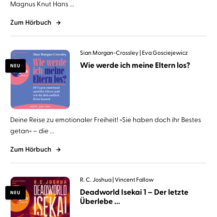
Magnus Knut Hans ...
Zum Hörbuch
Sian Morgan-Crossley
Eva Gosciejewicz
Wie werde ich meine Eltern los?
NEU
Deine Reise zu emotionaler Freiheit! »Sie haben doch ihr Bestes
getan« – die ...
Zum Hörbuch
R. C. Joshua
Vincent Fallow
Deadworld Isekai 1 – Der letzte
NEU
Überlebe ...