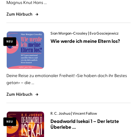
Magnus Knut Hans ...
Zum Hörbuch
Sian Morgan-Crossley
Eva Gosciejewicz
Wie werde ich meine Eltern los?
NEU
Deine Reise zu emotionaler Freiheit! »Sie haben doch ihr Bestes
getan« – die ...
Zum Hörbuch
R. C. Joshua
Vincent Fallow
Deadworld Isekai 1 – Der letzte
NEU
Überlebe ...