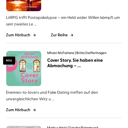
LitRPG trifft Postapokalypse – ein Held wider Willen kämpft um
sein zweites Le ...
Zum Hörbuch
Zur Reihe
Mhairi McFarlane
Britta Steffenhagen
Cover Story. Sie haben eine
NEU
Abmachung – ...
Enemies-to-lovers und Fake Dating treffen auf den
unvergleichlichen Witz u ...
Zum Hörbuch
Markus Heitz
Sascha Rotermund