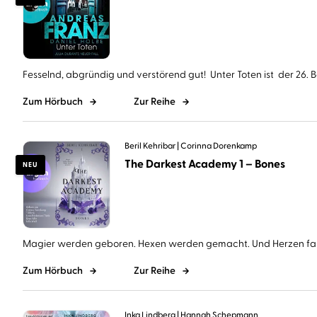
Fesselnd, abgründig und verstörend gut! Unter Toten ist der 26. Ba
Zum Hörbuch
Zur Reihe
Beril Kehribar
Corinna Dorenkamp
The Darkest Academy 1 – Bones
NEU
Magier werden geboren. Hexen werden gemacht. Und Herzen falle
Zum Hörbuch
Zur Reihe
Inka Lindberg
Hannah Schepmann