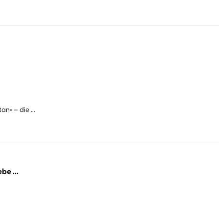
n« – die ...
be ...