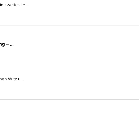
 zweites Le ...
Cover Story. Sie haben eine Abmachung – ...
en Witz u ...