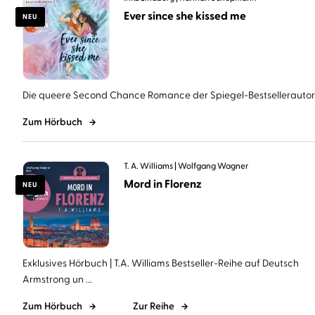
Ever since she kissed me
NEU
Die queere Second Chance Romance der Spiegel-Bestsellerautorin 
Zum Hörbuch
T. A. Williams
Wolfgang Wagner
Mord in Florenz
NEU
Exklusives Hörbuch | T.A. Williams Bestseller-Reihe auf Deutsch
Armstrong un ...
Zum Hörbuch
Zur Reihe