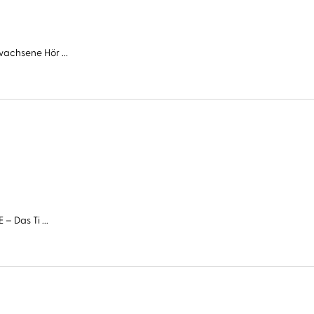
wachsene Hör ...
– Das Ti ...