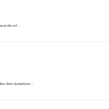
nd der erf ...
n dem dunkelsten ...