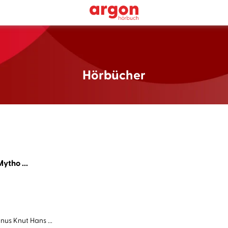
Hörbücher
ytho ...
us Knut Hans ...