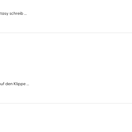
asy schreib ...
f den Klippe ...