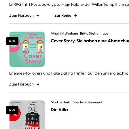
LitRPG trifft Postapokalypse – ein Held wider Willen kämpft um sein
Zum Hörbuch
Zur Reihe
Mhairi McFarlane
Britta Steffenhagen
NEU
Enemies-to-lovers und Fake Dating treffen auf den unvergleichlich
Zum Hörbuch
Markus Heitz
Sascha Rotermund
Die Villa
NEU