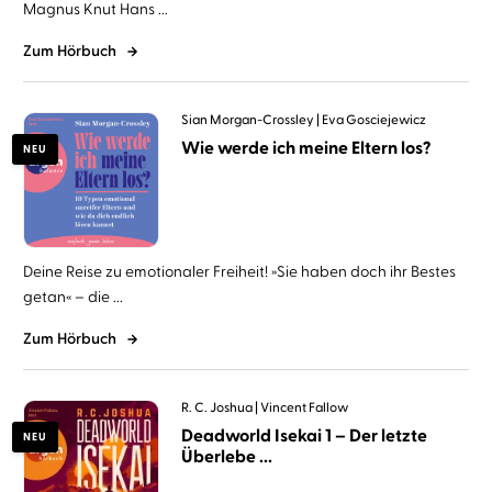
Magnus Knut Hans ...
Zum Hörbuch
Sian Morgan-Crossley
Eva Gosciejewicz
Wie werde ich meine Eltern los?
NEU
Deine Reise zu emotionaler Freiheit! »Sie haben doch ihr Bestes
getan« – die ...
Zum Hörbuch
R. C. Joshua
Vincent Fallow
Deadworld Isekai 1 – Der letzte
NEU
Überlebe ...