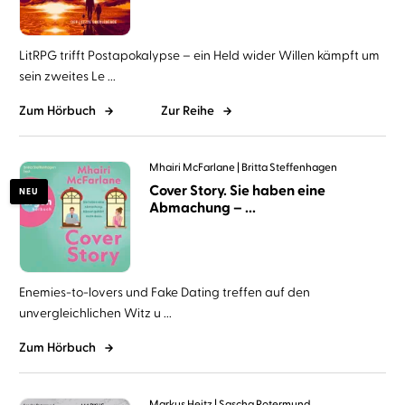
LitRPG trifft Postapokalypse – ein Held wider Willen kämpft um
sein zweites Le ...
Zum Hörbuch
Zur Reihe
Mhairi McFarlane
Britta Steffenhagen
Cover Story. Sie haben eine
NEU
Abmachung – ...
Enemies-to-lovers und Fake Dating treffen auf den
unvergleichlichen Witz u ...
Zum Hörbuch
Markus Heitz
Sascha Rotermund