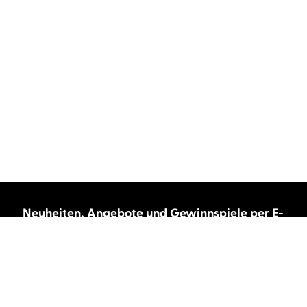
Neuheiten, Angebote und Gewinnspiele per E-
Mail bekommen?
Abonnieren Sie unseren Newsletter und wir
halten Sie immer auf dem neuesten Stand.
E-Mail-Adresse