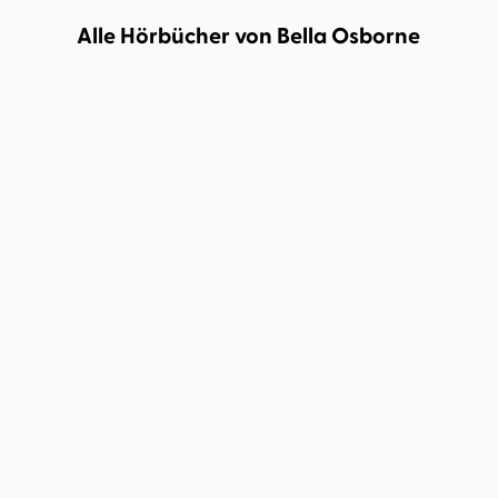
Alle Hörbücher von Bella Osborne
Bella Osborne
Marian Funk
...
So was wie Freunde