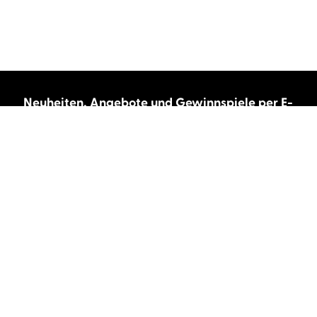
Neuheiten, Angebote und Gewinnspiele per E-
Mail bekommen?
Abonnieren Sie unseren Newsletter und wir
halten Sie immer auf dem neuesten Stand.
E-Mail-Adresse
Autor:innen und Stimmen