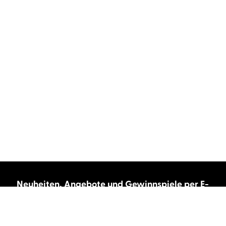
Neuheiten, Angebote und Gewinnspiele per E-
Mail bekommen?
Abonnieren Sie unseren Newsletter und wir
halten Sie immer auf dem neuesten Stand.