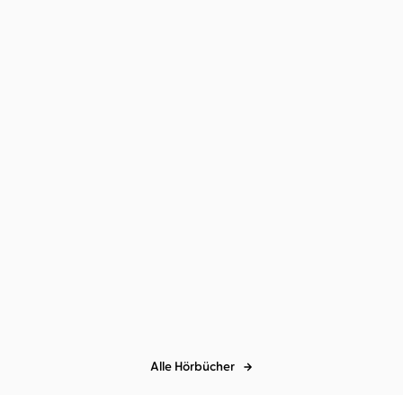
Tanja Kinkel
Uve Teschner
...
Das Spiel der Nachtigall
Alle Hörbücher