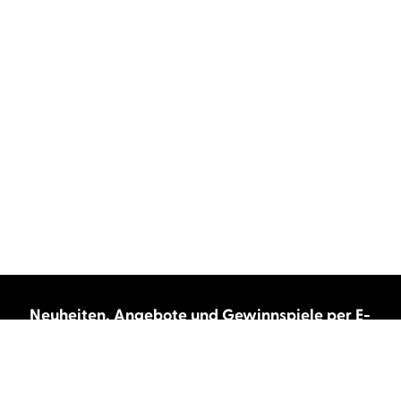
Neuheiten, Angebote und Gewinnspiele per E-
Mail bekommen?
Abonnieren Sie unseren Newsletter und wir
halten Sie immer auf dem neuesten Stand.