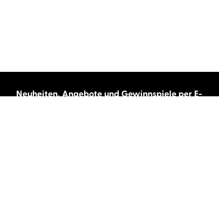
Neuheiten, Angebote und Gewinnspiele per E-
Mail bekommen?
Abonnieren Sie unseren Newsletter und wir
halten Sie immer auf dem neuesten Stand.
E-Mail-Adresse