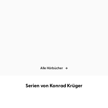
Sarina Bowen
Elle Kennedy
...
Zara Reed
Alwine Windfuhr
...
Good Boy
Game of Greed
Alle Hörbücher
Serien von Konrad Krüger