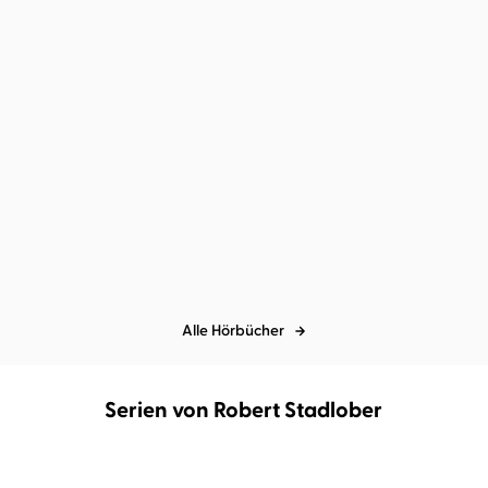
Graeme Simsion
Robert Stadlober
Matthias Nawrat
Robert
Stadlober
Das Rosie-Resultat
Die vielen Tode unseres
Opas Jurek
Alle Hörbücher
Serien von Robert Stadlober