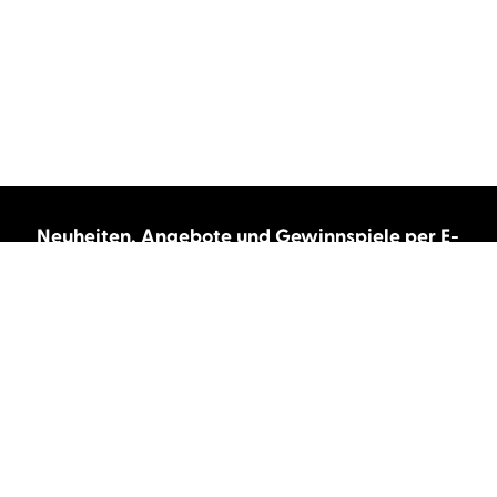
Neuheiten, Angebote und Gewinnspiele per E-
Mail bekommen?
Abonnieren Sie unseren Newsletter und wir
halten Sie immer auf dem neuesten Stand.
E-Mail-Adresse