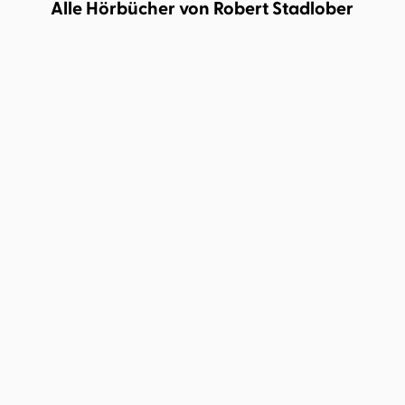
Alle Hörbücher von Robert Stadlober
Graeme Simsion
Robert Stadlober
Stefan Heym
Das Rosie-Projekt
Vom Aufstoßen der
Fenster