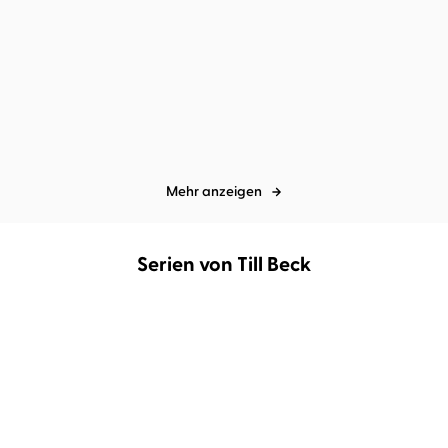
Jagger Cole
Lilly Staub
...
Beril Kehribar
Corinna Dorenkamp
...
Vicious Hearts
The Darkest Academy 2 –
Ashes
Mehr anzeigen
Serien von Till Beck
DEMNÄCHST