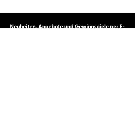
Neuheiten, Angebote und Gewinnspiele per E-
Mail bekommen?
Abonnieren Sie unseren Newsletter und wir
halten Sie immer auf dem neuesten Stand.
E-Mail-Adresse
Autor:innen und Stimmen
Autor:innen von A-Z