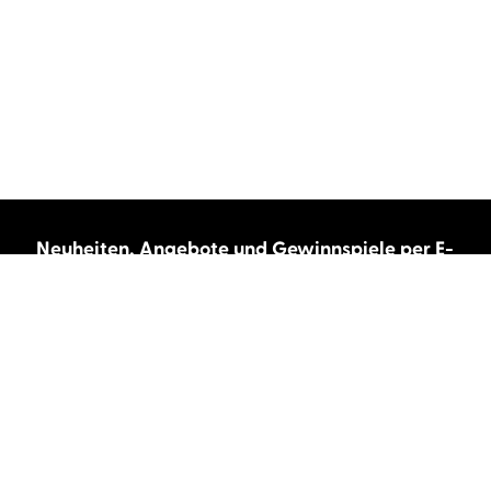
Neuheiten, Angebote und Gewinnspiele per E-
Mail bekommen?
Abonnieren Sie unseren Newsletter und wir
halten Sie immer auf dem neuesten Stand.
E-Mail-Adresse