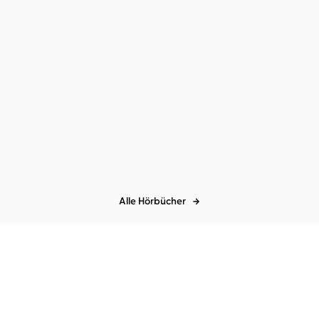
Tash Skilton
Regine Lange
...
Tash Skilton
Marie-Isabel Walke
...
Hollywood Ending
Morgen schreib ich dir ein
Happy En ...
Alle Hörbücher