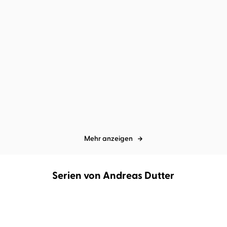
Andreas Dutter
Oliver Kube
...
Andreas Dutter
Elmar Börger
...
Zodiac Love: Infinity in
Zodiac Love: Hope in Our
Our Hearts
Universe
Mehr anzeigen
Serien von Andreas Dutter