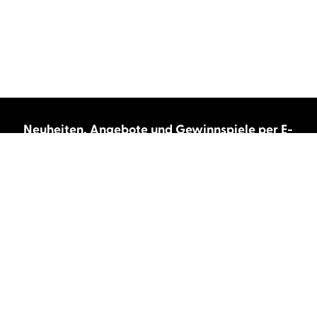
Neuheiten, Angebote und Gewinnspiele per E-
Mail bekommen?
Abonnieren Sie unseren Newsletter und wir
halten Sie immer auf dem neuesten Stand.
E-Mail-Adresse