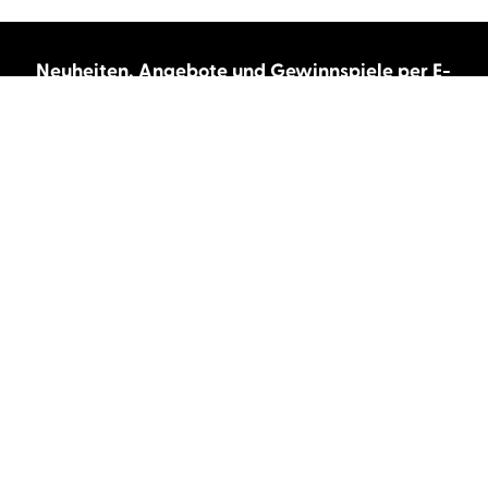
Neuheiten, Angebote und Gewinnspiele per E-
Mail bekommen?
Abonnieren Sie unseren Newsletter und wir
halten Sie immer auf dem neuesten Stand.
E-Mail-Adresse
Autor:innen und Stimmen
Autor:innen von A-Z