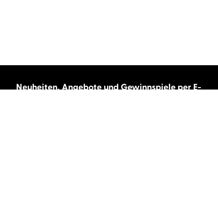
Neuheiten, Angebote und Gewinnspiele per E-
Mail bekommen?
Abonnieren Sie unseren Newsletter und wir
halten Sie immer auf dem neuesten Stand.
E-Mail-Adresse