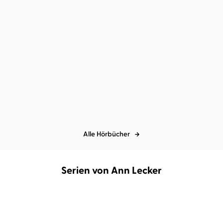
Dana Schwartz
Christiane Marx
...
Immortality - Eine
Liebesgeschichte
Alle Hörbücher
Serien von Ann Lecker