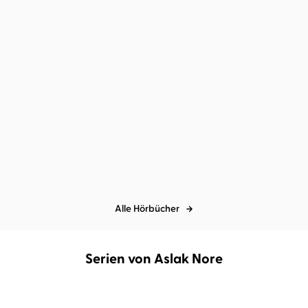
Aslak Nore
Uve Teschner
...
Aslak Nore
Uve Teschner
...
Felsengrund
Meeresfriedhof
Alle Hörbücher
Serien von Aslak Nore