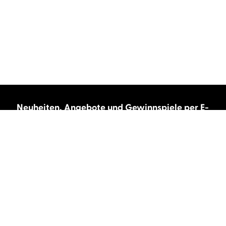
Neuheiten, Angebote und Gewinnspiele per E-
Mail bekommen?
Abonnieren Sie unseren Newsletter und wir
halten Sie immer auf dem neuesten Stand.
E-Mail-Adresse