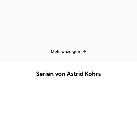
Veronika Peters
Astrid Kohrs
Katja Haase
Astrid Kohrs
Mehr Leben als geplant
Alle Farben des Meeres
Mehr anzeigen
Serien von Astrid Kohrs