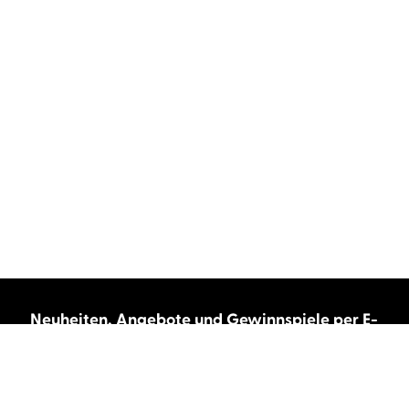
Neuheiten, Angebote und Gewinnspiele per E-
Mail bekommen?
Abonnieren Sie unseren Newsletter und wir
halten Sie immer auf dem neuesten Stand.