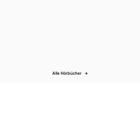
Becky Albertalli
Dagmar Bittner
Kate in Waiting
Alle Hörbücher