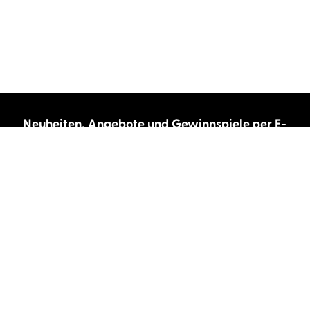
Neuheiten, Angebote und Gewinnspiele per E-
Mail bekommen?
Abonnieren Sie unseren Newsletter und wir
halten Sie immer auf dem neuesten Stand.
E-Mail-Adresse