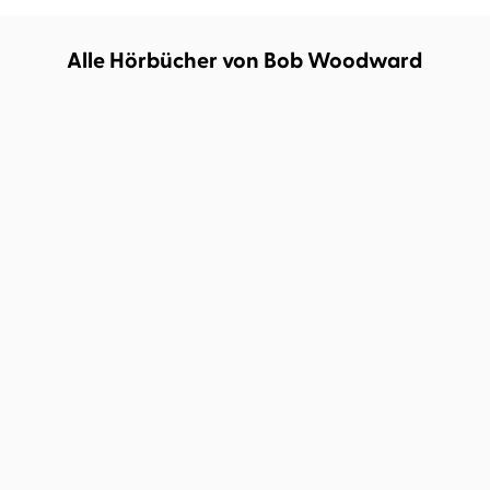
Alle Hörbücher von Bob Woodward
Bob Woodward
Julian Mehne
Bob Woodward
Richard
Barenberg
Wut
Furcht