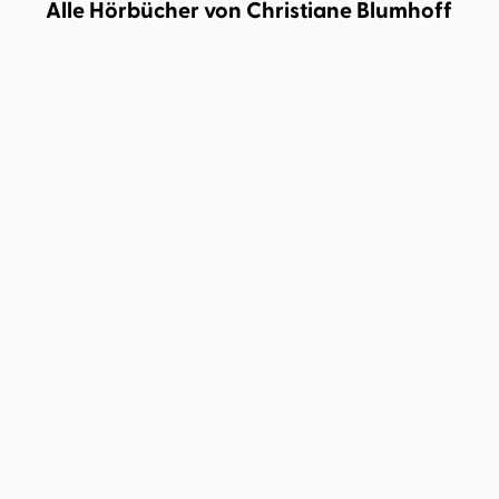
Alle Hörbücher von Christiane Blumhoff
Gudrun Mebs
Christiane
Gudrun Mebs
Christiane
Blumhoff
...
Blumhoff
...
Oma und Frieder – Jetzt
Und wieder schreit der
schreien si ...
Frieder: Oma ...