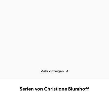
Gudrun Mebs
Christiane
Gudrun Mebs
Christiane
Blumhoff
...
Blumhoff
...
»Oma!«, schreit der
»Super«, schreit der
Frieder
Frieder, und d ...
Mehr anzeigen
Serien von Christiane Blumhoff