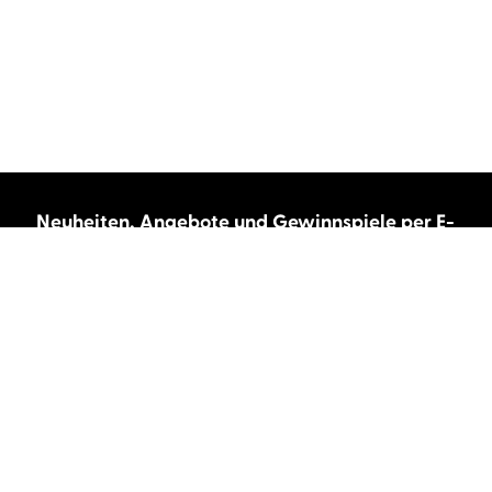
Neuheiten, Angebote und Gewinnspiele per E-
Mail bekommen?
Abonnieren Sie unseren Newsletter und wir
halten Sie immer auf dem neuesten Stand.
E-Mail-Adresse