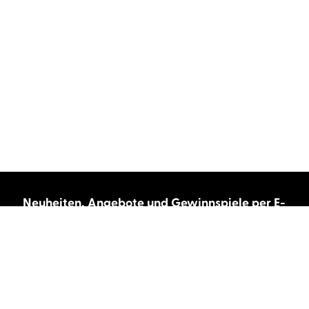
Neuheiten, Angebote und Gewinnspiele per E-
Mail bekommen?
Abonnieren Sie unseren Newsletter und wir
halten Sie immer auf dem neuesten Stand.
E-Mail-Adresse