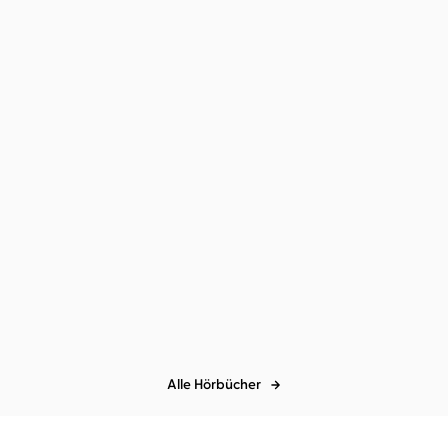
Dana Schwartz
Timmo Niesner
...
Anatomy - Eine
Liebesgeschichte
Alle Hörbücher